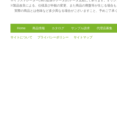
※イラストレーター(.aiの拡張子データ)のデータ支給にて承ります。オリ
※製品改良による、仕様及び外観の変更、また商品の廃盤等が生じる場合も
実際の商品とは色味など多少異なる場合がございますこと、予めご了承
Home
商品情報
カタログ
サンプル請求
代理店募集
サイトについて
プライバシーポリシー
サイトマップ