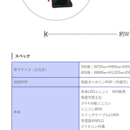
スペック
500角：W755㎜×H860㎜×D6
実寸サイズ（土台含）
600角：W888㎜×H1,020㎜×D
別売POP
両面ターポリンPOP（印刷可
本体LEDユニット 600角用
角度可変土台
５V４分岐ミニコン
ミニコンBOX
本体
スイッチケーブルL1800
充電器45W1口
※リモコン付属