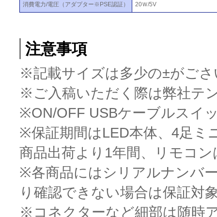
消費電力/電圧（アダプター※PSE認証）
20Ｗ/5V
注意事項
※記載サイズは多少の±がごさ
※ご入稿いただく際は弊社テ
※ON/OFF USBケーブルス
※保証期間はLED本体、4足
商品出荷より1年間、リモコン
※各商品にはシリアルナンバ
り確認できない場合は保証対
※コネクターなど細部は随時