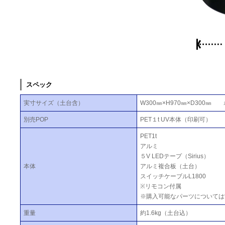
スペック
実寸サイズ（土台含）
W300㎜×H970㎜×D300㎜ 
別売POP
PET１t UV本体（印刷可）
PET1t
アルミ
５V LEDテープ（Sirius）
本体
アルミ複合板（土台）
スイッチケーブルL1800
※リモコン付属
※購入可能なパーツについては
重量
約1.6kg（土台込）