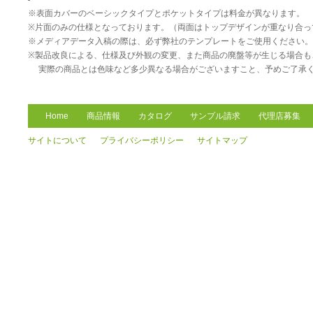
※表面カバーのベーシックタイプとポケットタイプは料金が異なります。
※片面のみの仕様となっております。（両面はトップデザインが重なり合っ
※メディアデータ入稿の際は、必ず弊社のテンプレートをご使用ください。
※製品改良による、仕様及び外観の変更、また商品の廃盤等が生じる場合も
実際の商品とは色味など多少異なる場合がございますこと、予めご了承
Home
商品情報
カタログ
サンプル請求
代理店募集
サイトについて
プライバシーポリシー
サイトマップ