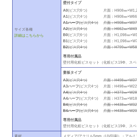
壁付タイプ
A0
(ビス穴6つ)
片面：H908㎜×W1,2
A1
(ビス穴4つ)
片面：H908㎜×W663
A1ハーフ
(ビス穴4つ)
片面：H908㎜×W373
A2
(ビス穴4つ)
片面：H662㎜×W490
サイズ各種
B0
(ビス穴6つ)
片面：H1,098㎜×W1,
詳細はこちらから
B1
(ビス穴4つ)
片面：H1,098㎜×W7
B2
(ビス穴4つ)
片面：H799㎜×W586
専用付属品
壁付用化粧ビスセット（化粧ビス19Φ、スペ
妻板タイプ
A3
(ビス穴4つ)
片面：H498㎜×W373
A3ハーフ
(ビス穴4つ)
片面：H498㎜×W225
A4
(ビス穴4つ)
片面：H373㎜×W288
A4ハーフ
(ビス穴4つ)
片面：H373㎜×W183
B4
(ビス穴4つ)
片面：H438㎜×W328
B4ハーフ
(ビス穴4つ)
片面：H438㎜×W200
専用付属品
壁付用化粧ビスセット（化粧ビス19Φ、スペ
素材
メディア/アクリル5mm（UV印刷）・アルミ