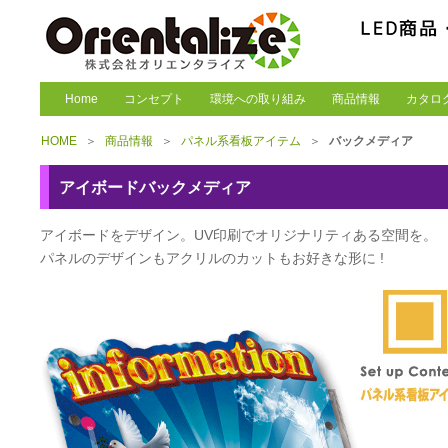
Home
コンセプト
環境への取り組み
商品情報
カタロ
HOME
＞
商品情報
＞
パネル系看板アイテム
＞
バックメディア
アイボードバックメディア
アイボードをデザイン。UV印刷でオリジナリティある空間を。
パネルのデザインもアクリルのカットもお好きな形に !