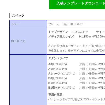
入稿テンプレートダウンロー
スペック
カラー
フレーム 1色：
シルバー
トップデザイン
＋150㎜まで
サイド
メディア最大サイズ
H1,150㎜×W1,750
加工サイズ
左右に飛び出るデザイン・上下に飛び出るデ
発生致します。※デザインによっては全高が
スタンドタイプ
A0
(ビス穴6つ)
片面：H860㎜×W1,2
A1
(ビス穴4つ)
片面：H860㎜×W665
A1ハーフ
(ビス穴4つ)
片面：H860㎜×W375
B0
(ビス穴6つ)
片面：H990㎜×W1,5
B1
(ビス穴4つ)
片面：H990㎜×W800
B1横向き
(ビス穴6つ)
片面：H750㎜×W1,1
専用付属品
ベーシックタイプ/化粧ビス 23Φ・ポケットタ