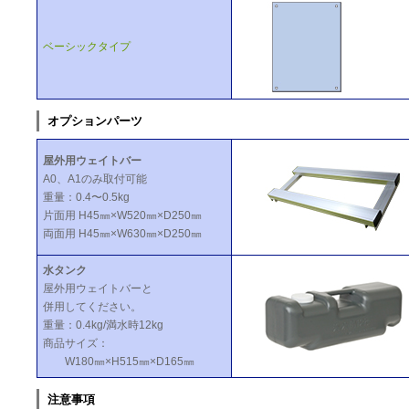
ベーシックタイプ
オプションパーツ
屋外用ウェイトバー
A0、A1のみ取付可能
重量：0.4〜0.5kg
片面用 H45㎜×W520㎜×D250㎜
両面用 H45㎜×W630㎜×D250㎜
水タンク
屋外用ウェイトバーと
併用してください。
重量：0.4kg/満水時12kg
商品サイズ：
W180㎜×H515㎜×D165㎜
注意事項