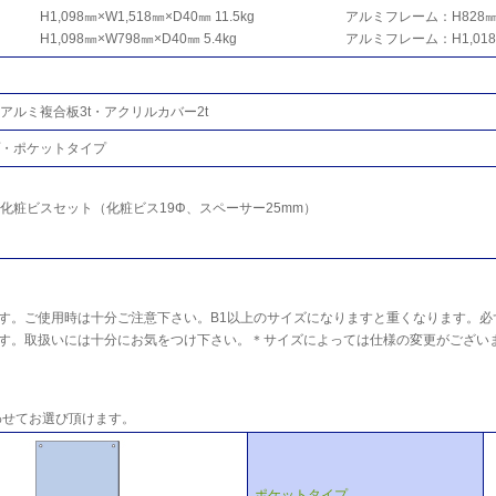
H1,098㎜×W1,518㎜×D40㎜ 11.5kg
アルミフレーム：H828㎜×
H1,098㎜×W798㎜×D40㎜ 5.4kg
アルミフレーム：H1,018
アルミ複合板3t・アクリルカバー2t
・ポケットタイプ
化粧ビスセット（化粧ビス19Φ、スペーサー25mm）
です。ご使用時は十分ご注意下さい。B1以上のサイズになりますと重くなります。必
ます。取扱いには十分にお気をつけ下さい。＊サイズによっては仕様の変更がござい
わせてお選び頂けます。
ポケットタイプ