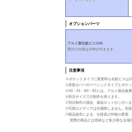
オプションパーツ
アルミ製化粧ビス19Φ
壁付け仕様は19Φが付きます。
注意事項
※ポケットタイプに変更時も化粧ビスは1
※表面カバーのベーシックタイプとポケ
※A0・A1・B0・B1には、アルミ複合
※特注サイズでの制作を承ります。
※別注制作の場合、最低ロットがござい
※写真のメディアは付属致しません。別
※製品改良による、仕様及び外観の変更
実際の商品とは色味など多少異なる場合