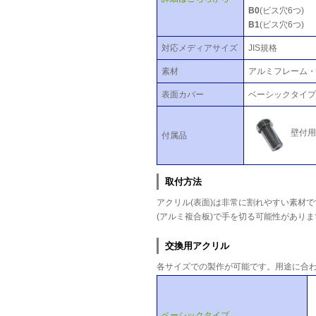
B0
(ビス穴6つ)
B1
(ビス穴6つ)
対応メディアサイズ
JIS規格
素材
アルミフレーム・
表面カバー
ベーシックタイプ
壁付用
付属品
取付方法
アクリル(表面)は非常に割れやすい素材
(アルミ複合板)で手を切る可能性があり
交換用アクリル
各サイズでの製作が可能です。用途に合
ベーシックタイプ