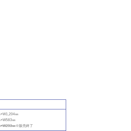
W1,204㎜
×W583㎜
×W293㎜
※販売終了