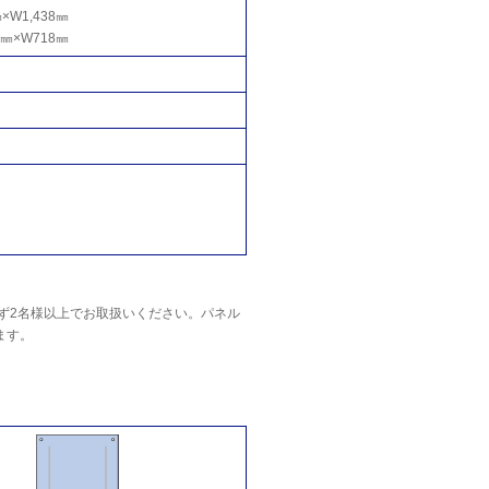
W1,438㎜
㎜×W718㎜
ず2名様以上でお取扱いください。パネル
ます。