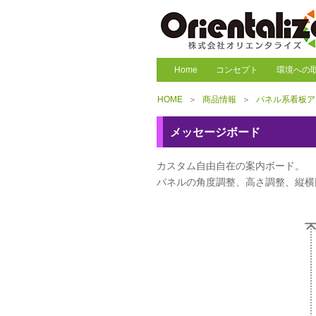
Home
コンセプト
環境への
HOME
＞
商品情報
＞
パネル系看板ア
メッセージボード
カスタム自由自在の案内ボード。
パネルの角度調整、高さ調整、縦横