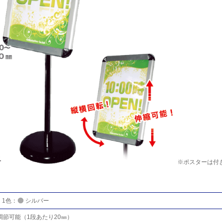
※ポスターは付
 1色：
シルバー
調節可能（1段あたり20㎜）