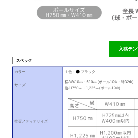
入稿テン
スペック
カラー
１色：
ブラック
横/W410㎜・610㎜ (ポール10Φ・球32Φ)
サイズ
縦/H750㎜・1,225㎜(ポール19Φ)
推奨メディアサイズ