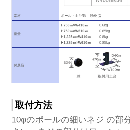
素材
ポール・土台/鉄 球/樹脂
H750㎜×W410㎜
0.6kg
H750㎜×W610㎜
0.65kg
重量
H1,225㎜×W410㎜
0.8kg
H1,225㎜×W610㎜
0.85kg
付属品
取付方法
10φのポールの細いネジ の部