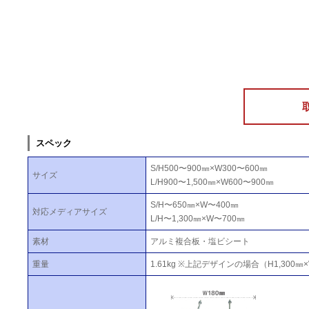
スペック
S/H500〜900㎜×W300〜600㎜
サイズ
L/H900〜1,500㎜×W600〜900㎜
S/H〜650㎜×W〜400㎜
対応メディアサイズ
L/H〜1,300㎜×W〜700㎜
素材
アルミ複合板・塩ビシート
重量
1.61kg ※上記デザインの場合（H1,300㎜