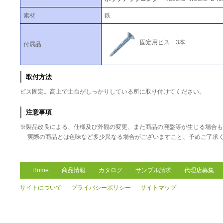
素材
鉄
固定用ビス 3本
付属品
取付方法
ビス固定。高上で土台がしっかりしている所に取り付けてください。
注意事項
※製品改良による、仕様及び外観の変更、また商品の廃盤等が生じる場合も
実際の商品とは色味など多少異なる場合がございますこと、予めご了承
Home
商品情報
カタログ
サンプル請求
代理店募集
サイトについて
プライバシーポリシー
サイトマップ