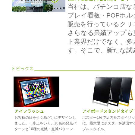
当社は、パチンコ店な
プレイ看板・POPホ
販売を行っているクリ
さらなる業績アップも
ト業界だけでなく、多
す。そこで、新たな試
アイフラッシュ
アイボードスタンドタイプ
お客様の目を引く為だけにデザインし
ポスター1枚で店内をスタイリ
ました。一歩上をいく。16色の発光パ
に、最大限にポスターを演出す
ターンと10種の点滅・点滅パターン
プルスタイル。