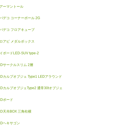
アーマントール
バデコ コーナーポール 2G
バデコ フロアキューブ
ロアピ メダルボックス
イボードLED-SUV type-2
EDサークルスリム 2層
EDカルプオブジェ Type1 LEDアラウンド
EDカルプオブジェType2 通常30tオブジェ
EDボード
ED天吊BOX 三角柱横
EDヘキサゴン