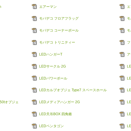
m
エアーマン
エ
モバデコ フロアフラッグ
モ
モバデコ コーナーポール
モ
モバデコ トリニティー
フ
LEDハンガーT
ア
LEDサークル 2G
L
LEDパワーポール
L
LEDカルプオブジェ Type7 スペースホール
L
50tオブジェ
LEDメディアハンガー 2G
L
LED天吊BOX 四角錐
L
LEDペンタゴン
L