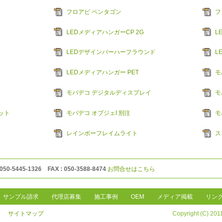
フロアピ ペンタゴン
フ
LEDメディアハンガーCP 2G
L
LEDデザインバーハーフラウンド
L
LEDメディアハンガー PET
モ
モバデコ デジタルディスプレイ
モ
ット
モバデコ オブジェI 別注
モ
レインボーフレイムライト
ス
 050-5445-1326 FAX : 050-3588-8474
お問合せはこちら
サンプル請求
代理店募集
施工事例
OEM
メディア掲載
リン
サイトマップ
Copyright (C) 2011