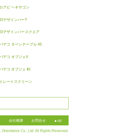
ロアピ ヘキサゴン
EDデザインバーT
EDデザインバースクエア
バデコ ターンテーブル 45
バデコ オブジェV
バデコ オブジェ 剣
トレートスクリーン
ク
会社概要
お問合せ
▲up
 Orientalize Co., Ltd. All Rights Reserved.